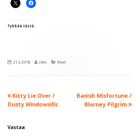
Tykkää tästä:
Julkaistu
Kirjoittaja
Kategoriat
21.3.2018
niilo
Reel
Edellinen:
Seuraava:
Kitty Lie Over /
Banish Misfortune /
Artikkelien
Dusty Windowsills
Blarney Pilgrim
selaus
Vastaa