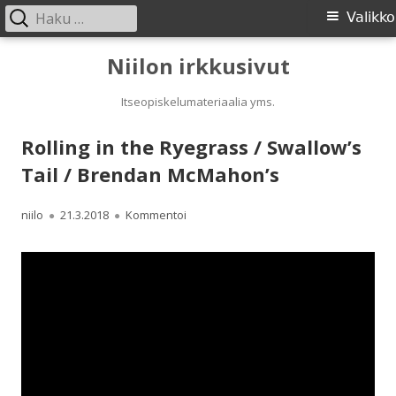
Haku:
Ensisijainen
Valikko
valikko
Siirry
Niilon irkkusivut
sisältöön
Itseopiskelumateriaalia yms.
Rolling in the Ryegrass / Swallow’s
Tail / Brendan McMahon’s
Kirjoittaja
Julkaistu
Rolling in the Ryegrass / Swallow’s Ta
niilo
21.3.2018
Kommentoi