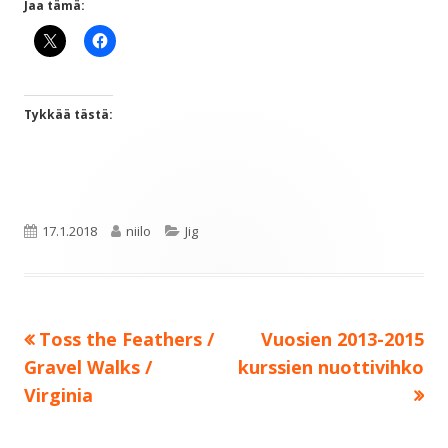
Jaa tämä:
Tykkää tästä:
Julkaistu
Kirjoittaja
Kategoriat
17.1.2018
niilo
Jig
Edellinen:
Seuraava:
Toss the Feathers /
Vuosien 2013-2015
Artikkelien
Gravel Walks /
kurssien nuottivihko
selaus
Virginia