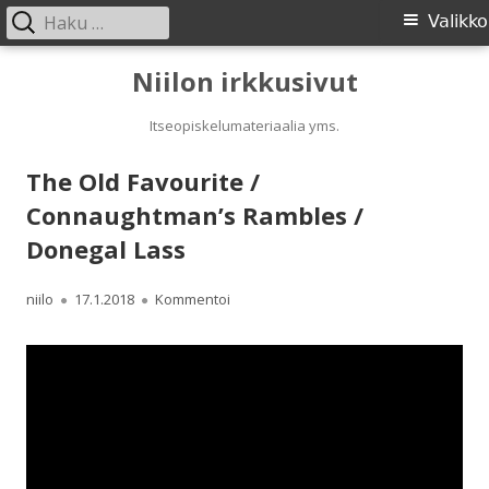
Haku:
Ensisijainen
Valikko
valikko
Siirry
Niilon irkkusivut
sisältöön
Itseopiskelumateriaalia yms.
The Old Favourite /
Connaughtman’s Rambles /
Donegal Lass
Kirjoittaja
Julkaistu
The Old Favourite / Connaughtman’s R
niilo
17.1.2018
Kommentoi